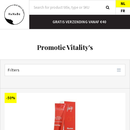
NL
FR
N HUIS
GRATIS VERZENDING VANAF €40
Promotie Vitality's
Filters
-50%