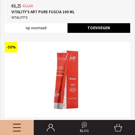
€6,25
€12,50
VITALITY'S ART PURE FUSCIA 100 ML
VITALITY'S
op voorraad
TOEVOEGEN
-50%
€6,25
€12,50
VITALITY'S ART PURE GOLD 100 ML
BLOG