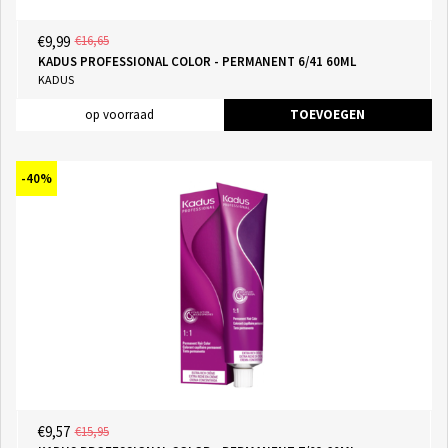
€9,99
€16,65
KADUS PROFESSIONAL COLOR - PERMANENT 6/41 60ML
KADUS
op voorraad
TOEVOEGEN
-40%
€9,57
€15,95