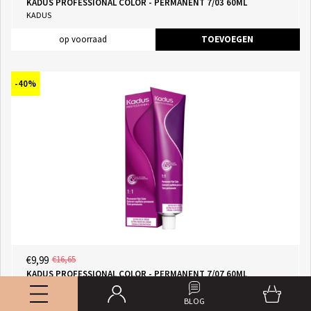
KADUS PROFESSIONAL COLOR - PERMANENT 7/03 60ML
KADUS
op voorraad
TOEVOEGEN
-40%
€9,99
€16,65
KADUS PROFESSIONAL COLOR - PERMANENT 7/07 60ML
KADUS
BLOG
op voorraad
TOEVOEGEN