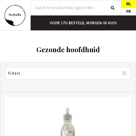
NL
FR
N HUIS
GRATIS VERZENDING VANAF €40
Gezonde hoofdhuid
Filters