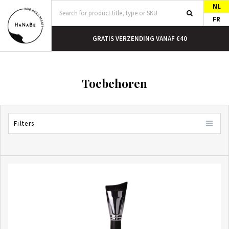
NL
FR
N HUIS
GRATIS VERZENDING VANAF €40
Toebehoren
Filters