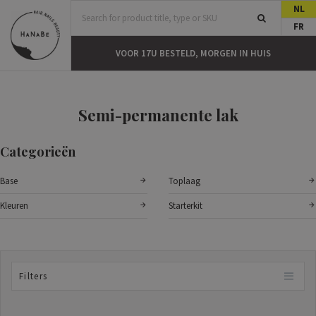
NL
FR
T
VOOR 17U BESTELD, MORGEN IN HUIS
Semi-permanente lak
Categorieën
Base
Toplaag
Kleuren
Starterkit
Filters