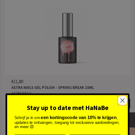
€11,80
ASTRA NAILS GEL POLISH - SPRING BREAK 10ML
ASTRA NAILS
op voorraad
TOEVOEGEN
Stay up to date met HaNaBe
een kortingscode van 10% te krijgen
Schrijf je in om
,
updates te ontvangen, toegang tot exclusieve aanbiedingen,
en meer.😍