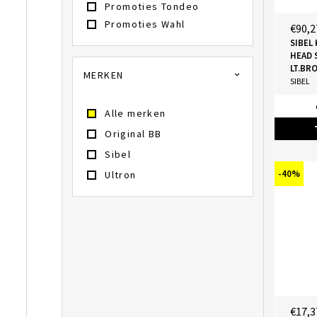
Promoties Tondeo
Promoties Wahl
€90,2
SIBEL
HEAD 
LT.BR
MERKEN
SIBEL
Alle merken
Original BB
Sibel
-40%
Ultron
€17,3