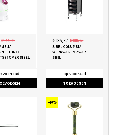
€185,37
€144,95
€308,95
AMELIA
SIBEL COLUMBIA
UNCTIONELE
WERKWAGEN ZWART
TSSTOMER SIBEL
SIBEL
p voorraad
op voorraad
OEVOEGEN
TOEVOEGEN
-40%