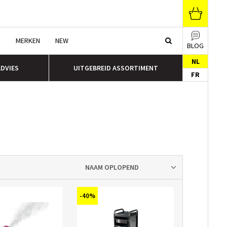
N
MERKEN
NEW
BLOG
NL
ADVIES
UITGEBREID ASSORTIMENT
FR
NAAM OPLOPEND
-40%