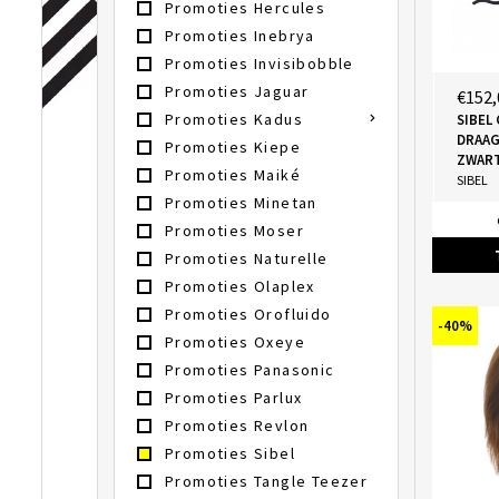
Promoties Hercules
Promoties Inebrya
Promoties Invisibobble
Promoties Jaguar
€152,
Promoties Kadus
SIBEL
DRAAG
Promoties Kiepe
ZWART
Promoties Maiké
SIBEL
Promoties Minetan
Promoties Moser
Promoties Naturelle
Promoties Olaplex
Promoties Orofluido
-40%
Promoties Oxeye
Promoties Panasonic
Promoties Parlux
Promoties Revlon
Promoties Sibel
Promoties Tangle Teezer