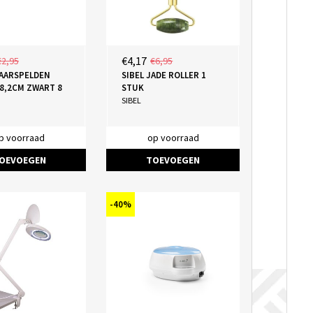
€4,17
€2,95
€6,95
HAARSPELDEN
SIBEL JADE ROLLER 1
8,2CM ZWART 8
STUK
SIBEL
p voorraad
op voorraad
OEVOEGEN
TOEVOEGEN
-40%