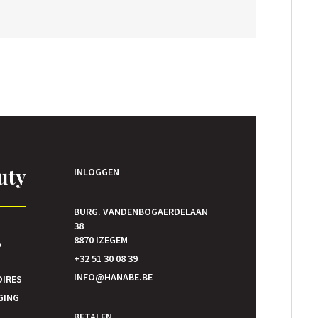
uty
INLOGGEN
BURG. VANDENBOGAERDELAAN
38
E
8870 IZEGEM
P
+32 51 30 08 39
INFO@HANABE.BE
OIRES
GING
BETALEN