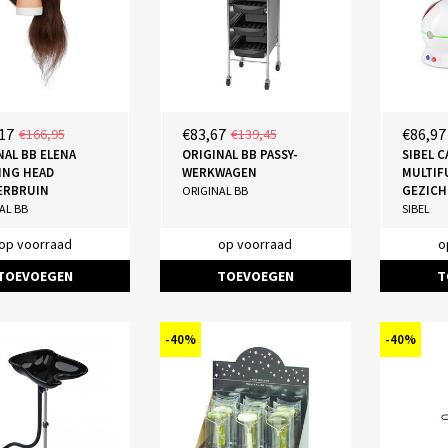
17
€83,67
€86,97
€166,95
€139,45
NAL BB ELENA
ORIGINAL BB PASSY-
SIBEL C
ING HEAD
WERKWAGEN
MULTIF
ERBRUIN
GEZICH
ORIGINAL BB
AL BB
SIBEL
op voorraad
op voorraad
o
TOEVOEGEN
TOEVOEGEN
T
-40%
-40%