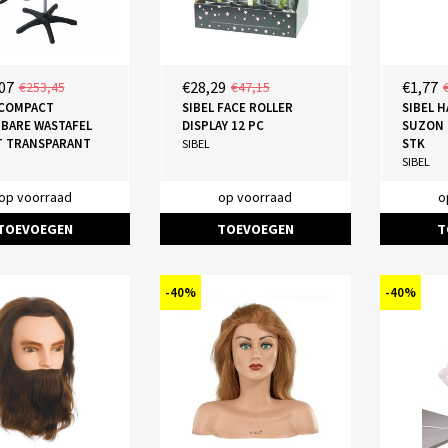
07
€28,29
€1,77
€253,45
€47,15
 COMPACT
SIBEL FACE ROLLER
SIBEL 
BARE WASTAFEL
DISPLAY 12 PC
SUZON 
 TRANSPARANT
STK
SIBEL
SIBEL
op voorraad
op voorraad
o
TOEVOEGEN
TOEVOEGEN
T
-40%
-40%