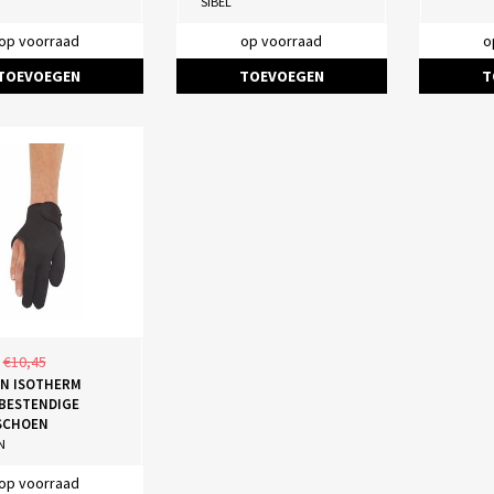
SIBEL
op voorraad
op voorraad
o
TOEVOEGEN
TOEVOEGEN
T
€10,45
N ISOTHERM
BESTENDIGE
SCHOEN
N
op voorraad