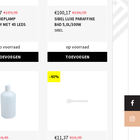
7
€100,17
€189,95
€166,95
LOEPLAMP
SIBEL LUXE PARAFFINE
Y MET 45 LEDS
BAD 5,0L/300W
SIBEL
p voorraad
op voorraad
OEVOEGEN
TOEVOEGEN
-40%
€11,37
€4,45
€18,95