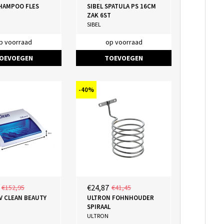
SHAMPOO FLES
SIBEL SPATULA PS 16CM
ZAK 6ST
SIBEL
p voorraad
op voorraad
OEVOEGEN
TOEVOEGEN
-40%
€24,87
€152,95
€41,45
UV CLEAN BEAUTY
ULTRON FOHNHOUDER
SPIRAAL
ULTRON