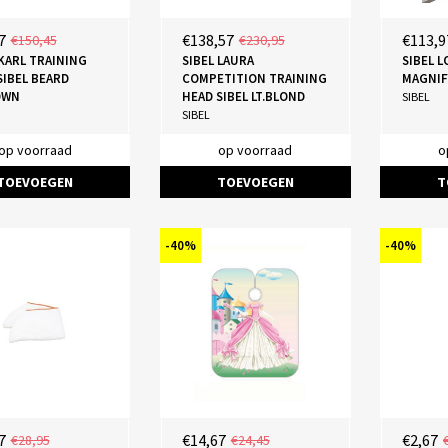
7
€138,57
€113,9
€150,45
€230,95
 KARL TRAINING
SIBEL LAURA
SIBEL 
SIBEL BEARD
COMPETITION TRAINING
MAGNIF
OWN
HEAD SIBEL LT.BLOND
SIBEL
SIBEL
op voorraad
op voorraad
o
TOEVOEGEN
TOEVOEGEN
T
-40%
-40%
7
€14,67
€2,67
€28,95
€24,45