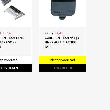
7
€2,67
€17,45
€4,45
OPZETKAM 1170-
WAHL OPZETKAM N°1 (3
(1.5+4.5MM)
MM) ZWART PLASTIEK
L
WAHL
op voorraad
niet op voorraad
TOEVOEGEN
TOEVOEGEN