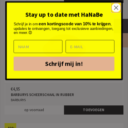
Stay up to date met HaNaBe
een kortingscode van 10% te krijgen
Schrijf je in om
,
updates te ontvangen, toegang tot exclusieve aanbiedingen,
en meer.😍
Schrijf mij in!
€4,95
BARBURYS SCHEERSCHAAL IN RUBBER
BARBURYS
op voorraad
TOEVOEGEN