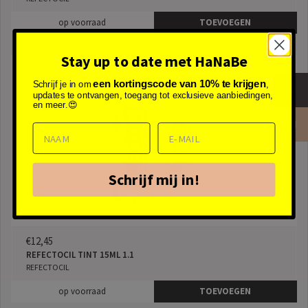
op voorraad
TOEVOEGEN
Stay up to date met HaNaBe
een kortingscode van 10% te krijgen
Schrijf je in om
,
updates te ontvangen, toegang tot exclusieve aanbiedingen,
en meer.😍
Schrijf mij in!
€12,45
REFECTOCIL TINT 15ML 1.1
REFECTOCIL
op voorraad
TOEVOEGEN