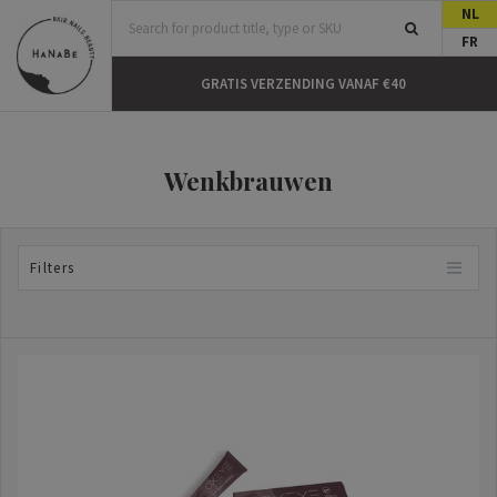
NL
FR
N HUIS
GRATIS VERZENDING VANAF €40
Wenkbrauwen
Filters