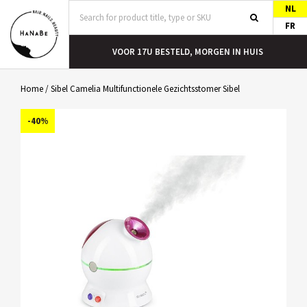
NL
FR
T
VOOR 17U BESTELD, MORGEN IN HUIS
Home
/
Sibel Camelia Multifunctionele Gezichtsstomer Sibel
-40%