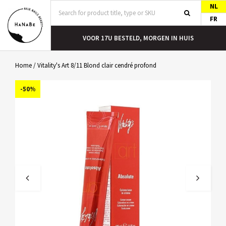
NL
FR
T
VOOR 17U BESTELD, MORGEN IN HUIS
Home
/
Vitality's Art 8/11 Blond clair cendré profond
-50%