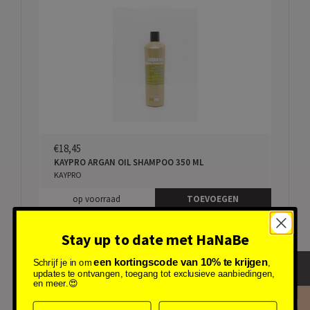
€18,45
KAYPRO ARGAN OIL SHAMPOO 350 ML
KAYPRO
op voorraad
TOEVOEGEN
Stay up to date met HaNaBe
een kortingscode van 10% te krijgen
Schrijf je in om
,
updates te ontvangen, toegang tot exclusieve aanbiedingen,
en meer.😍