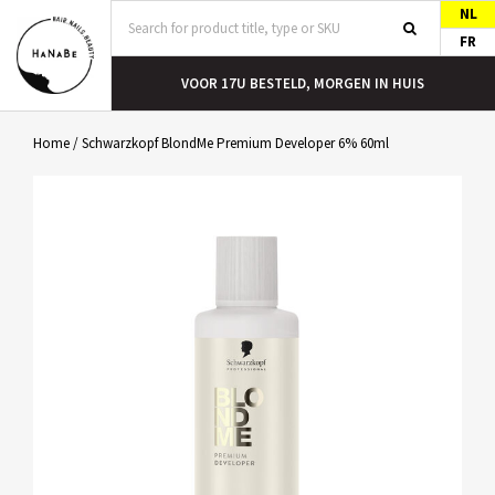
NL
FR
T
VOOR 17U BESTELD, MORGEN IN HUIS
Home
/
Schwarzkopf BlondMe Premium Developer 6% 60ml