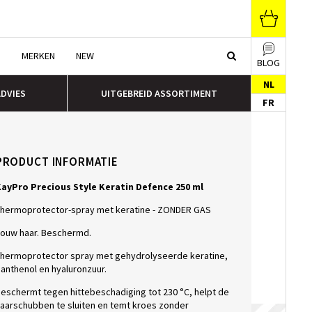
N
MERKEN
NEW
BLOG
NL
ADVIES
UITGEBREID ASSORTIMENT
FR
PRODUCT INFORMATIE
ayPro Precious Style Keratin Defence 250 ml
hermoprotector-spray met keratine - ZONDER GAS
ouw haar. Beschermd.
hermoprotector spray met gehydrolyseerde keratine,
anthenol en hyaluronzuur.
eschermt tegen hittebeschadiging tot 230 °C, helpt de
aarschubben te sluiten en temt kroes zonder