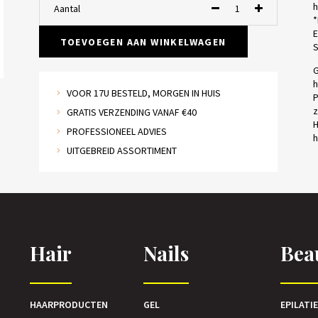
h
Aantal
*
E
TOEVOEGEN AAN WINKELWAGEN
S
G
h
VOOR 17U BESTELD, MORGEN IN HUIS
P
z
GRATIS VERZENDING VANAF €40
H
PROFESSIONEEL ADVIES
h
UITGEBREID ASSORTIMENT
Hair
Nails
Bea
HAARPRODUCTEN
GEL
EPILATI