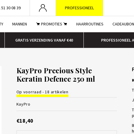
 51 30 08 39
PROFESSIONEEL
TY
MANNEN
PROMOTIES
HAARROUTINES
CADEAUBO
GRATIS VERZENDING VANAF €40
PROFESSIONEEL 
KayPro Precious Style
Keratin Defence 250 ml
K
T
Op voorraad - 18 artikelen
J
KayPro
T
p
€18,40
B
h