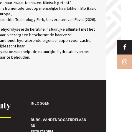
et haar zwaar te maken. Klinisch getest.*
Instrumentele test op menselijke haarlokken. Bio Basic
urope,
cientific Technology Park, Universiteit van Pavia (2026).
ehydrolyseerde keratine: natuurlijke affiniteit met het
aar: verzorgt en beschermt de haarvezel.
anthenol: hydraterende eigenschappen voor zacht,
ijdezacht haar.
yaluronzuur: helpt de natuurlijke hydratatie van het
aar te behouden.
uty
INLOGGEN
BURG. VANDENBOGAERDELAAN
38
E
8870 IZEGEM