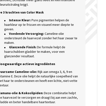
anvoelt, zichtbaar meer glans heeft en een intensere
leuruitstraling krijgt.
e 3 krachten van Color Mask
Intense Kleur:
Pure pigmenten helpen de
haarkleur op te frissen en visueel meer diepte te
geven.
Voedende Verzorging:
Cameline-olie
ondersteunt de haarvezel zonder het haar zwaar te
maken.
Glanzende Finish:
De formule helpt de
haarschubben gladder te maken, voor een
glanzender resultaat.
Hoogwaardige actieve ingrediënten
uurzame Cameline-olie:
Rijk aan omega 3, 6, 9 en
itamine E. Deze olie helpt de natuurlijke soepelheid van
et haar te ondersteunen en heeft een lichte, niet-vette
extuur.
amanu-olie & Kokoslipiden:
Deze combinatie helpt
e haarvezel te verzorgen en draagt bij aan een zachte,
ladde en beter handelbare haartextuur.