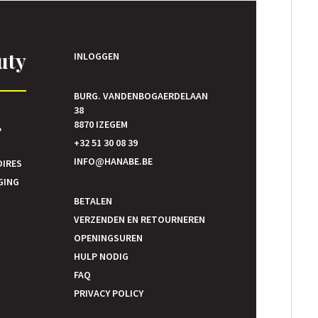
uty
INLOGGEN
BURG. VANDENBOGAERDELAAN
38
E
8870 IZEGEM
P
+32 51 30 08 39
INFO@HANABE.BE
OIRES
GING
BETALEN
VERZENDEN EN RETOURNEREN
OPENINGSUREN
HULP NODIG
FAQ
PRIVACY POLICY