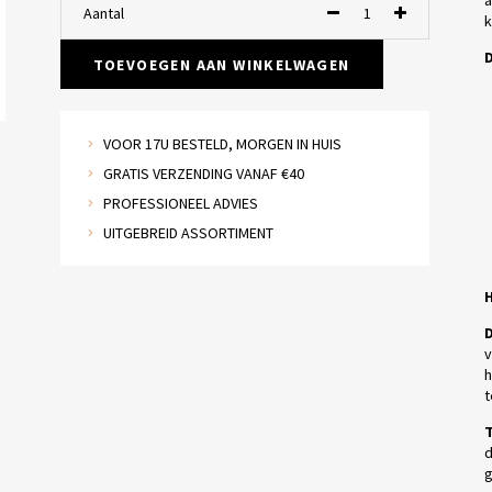
a
Aantal
k
D
TOEVOEGEN AAN WINKELWAGEN
VOOR 17U BESTELD, MORGEN IN HUIS
GRATIS VERZENDING VANAF €40
PROFESSIONEEL ADVIES
UITGEBREID ASSORTIMENT
D
v
h
t
T
d
g