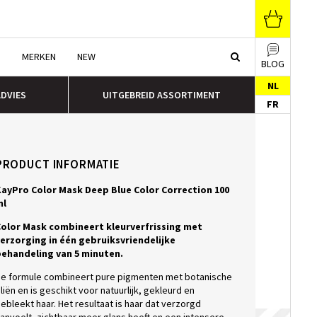
N
MERKEN
NEW
BLOG
NL
ADVIES
UITGEBREID ASSORTIMENT
FR
PRODUCT INFORMATIE
ayPro Color Mask Deep Blue Color Correction 100
ml
olor Mask combineert kleurverfrissing met
erzorging in één gebruiksvriendelijke
ehandeling van 5 minuten.
e formule combineert pure pigmenten met botanische
liën en is geschikt voor natuurlijk, gekleurd en
ebleekt haar. Het resultaat is haar dat verzorgd