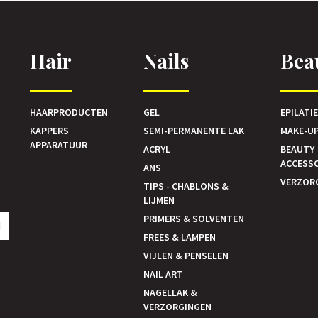
Hair
Nails
Bea
HAARPRODUCTEN
GEL
EPILATI
KAPPERS
SEMI-PERMANENTE LAK
MAKE-U
APPARATUUR
ACRYL
BEAUTY
ACCESS
ANS
VERZOR
TIPS - CHABLONS &
LIJMEN
PRIMERS & SOLVENTEN
N
FREES & LAMPEN
VIJLEN & PENSELEN
NAIL ART
NAGELLAK &
VERZORGINGEN