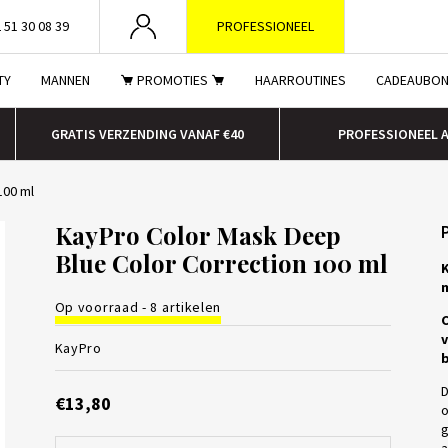
 51 30 08 39
PROFESSIONEEL
TY
MANNEN
PROMOTIES
HAARROUTINES
CADEAUBO
GRATIS VERZENDING VANAF €40
PROFESSIONEEL 
100 ml
KayPro Color Mask Deep
Blue Color Correction 100 ml
K
Op voorraad - 8 artikelen
C
v
KayPro
b
D
€13,80
o
g