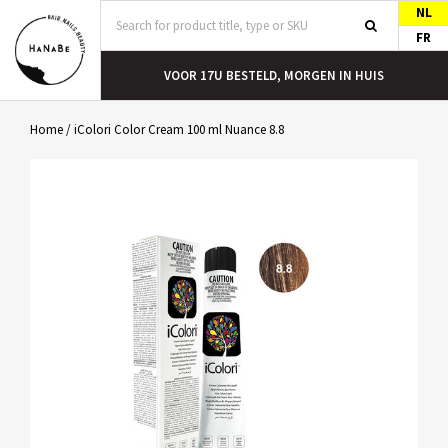
NL
FR
T
VOOR 17U BESTELD, MORGEN IN HUIS
Home
/
iColori Color Cream 100 ml Nuance 8.8