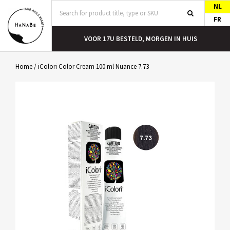
NL
FR
T
VOOR 17U BESTELD, MORGEN IN HUIS
Home
/
iColori Color Cream 100 ml Nuance 7.73