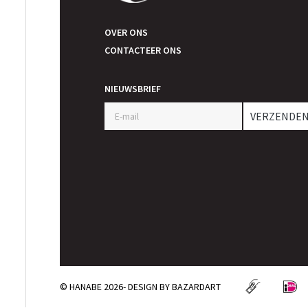
OVER ONS
CONTACTEER ONS
NIEUWSBRIEF
VERZENDE
© HANABE 2026- DESIGN BY
BAZARDART