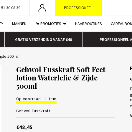
 51 30 08 39
PROFESSIONEEL
TY
MANNEN
PROMOTIES
HAARROUTINES
CADEAUBO
GRATIS VERZENDING VANAF €40
PROFESSIONEEL 
Zijde 500ml
Gehwol Fusskraft Soft Feet
lotion Waterlelie & Zijde
G
500ml
E
g
Op voorraad - 1 item
r
v
Gehwol Fusskraft
G
€48,45