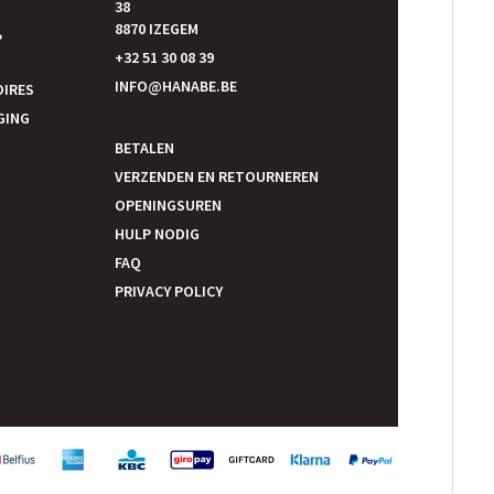
38
E
8870 IZEGEM
P
+32 51 30 08 39
INFO@HANABE.BE
OIRES
GING
BETALEN
VERZENDEN EN RETOURNEREN
OPENINGSUREN
HULP NODIG
FAQ
PRIVACY POLICY