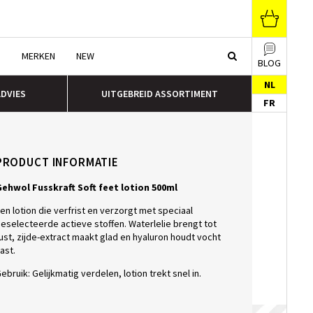
N
MERKEN
NEW
BLOG
NL
ADVIES
UITGEBREID ASSORTIMENT
FR
PRODUCT INFORMATIE
ehwol Fusskraft Soft feet lotion 500ml
en lotion die verfrist en verzorgt met speciaal
eselecteerde actieve stoffen. Waterlelie brengt tot
ust, zijde-extract maakt glad en hyaluron houdt vocht
ast.
ebruik: Gelijkmatig verdelen, lotion trekt snel in.