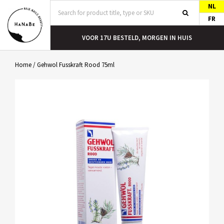
NL
FR
T
VOOR 17U BESTELD, MORGEN IN HUIS
Home
/
Gehwol Fusskraft Rood 75ml