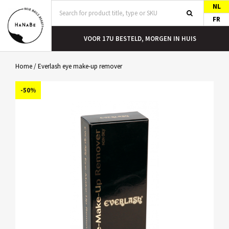
NL
FR
T
VOOR 17U BESTELD, MORGEN IN HUIS
Home
/
Everlash eye make-up remover
-50%