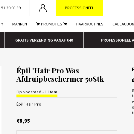
 51 30 08 39
PROFESSIONEEL
TY
MANNEN
PROMOTIES
HAARROUTINES
CADEAUBO
GRATIS VERZENDING VANAF €40
PROFESSIONEEL 
Épil 'Hair Pro Was
Afdruipbeschermer 50Stk
É
D
Op voorraad - 1 item
t
w
Épil 'Hair Pro
o
t
€8,95