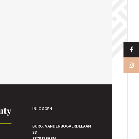
uty
INLOGGEN
BURG. VANDENBOGAERDELAAN
38
E
8870 IZEGEM