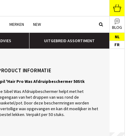
N
MERKEN
NEW
BLOG
NL
ADVIES
UITGEBREID ASSORTIMENT
FR
PRODUCT INFORMATIE
pil 'Hair Pro Was Afdruipbeschermer 50Stk
e Sibel Was Afdruipbeschermer helpt met het
egengaan van het druppen van was rond de
axketel/pot. Door deze beschermringen worden
vertollige wax opgevangen en kan dit moeilijker in het
oestel lekken. Verpakt per 50 stuks.