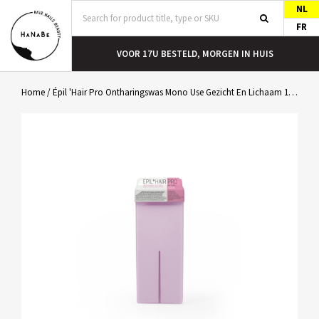
NL
FR
T
VOOR 17U BESTELD, MORGEN IN HUIS
Home
/
Épil 'Hair Pro Ontharingswas Mono Use Gezicht En Lichaam 110ml