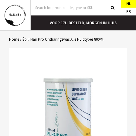
NL
FR
T
VOOR 17U BESTELD, MORGEN IN HUIS
Home
/
Épil 'Hair Pro Ontharingswas Alle Huidtypes 800Ml