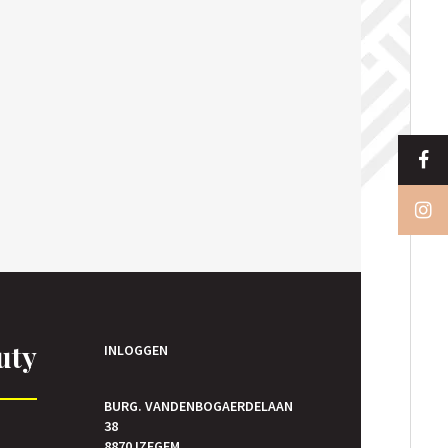
uty
INLOGGEN
BURG. VANDENBOGAERDELAAN
38
E
8870 IZEGEM