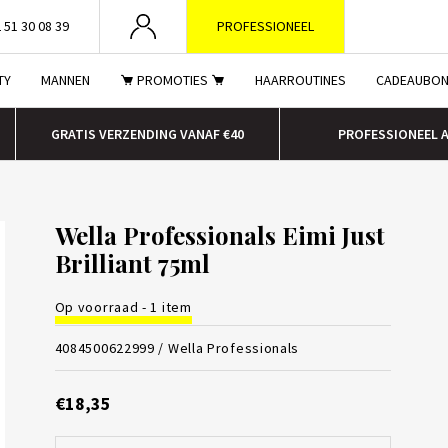
 51 30 08 39
PROFESSIONEEL
TY
MANNEN
PROMOTIES
HAARROUTINES
CADEAUBO
GRATIS VERZENDING VANAF €40
PROFESSIONEEL 
Wella Professionals Eimi Just
Brilliant 75ml
Op voorraad - 1 item
4084500622999 /
Wella Professionals
€18,35