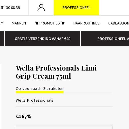
 51 30 08 39
PROFESSIONEEL
TY
MANNEN
PROMOTIES
HAARROUTINES
CADEAUBO
GRATIS VERZENDING VANAF €40
PROFESSIONEEL 
Wella Professionals Eimi
Grip Cream 75ml
Op voorraad - 2 artikelen
Wella Professionals
€16,45