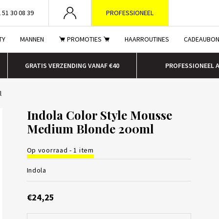
 51 30 08 39
PROFESSIONEEL
TY
MANNEN
PROMOTIES
HAARROUTINES
CADEAUBO
GRATIS VERZENDING VANAF €40
PROFESSIONEEL 
l
Indola Color Style Mousse
Medium Blonde 200ml
Op voorraad - 1 item
Indola
€24,25