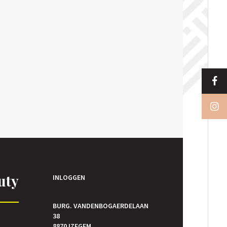
uty
INLOGGEN
BURG. VANDENBOGAERDELAAN
38
E
8870 IZEGEM