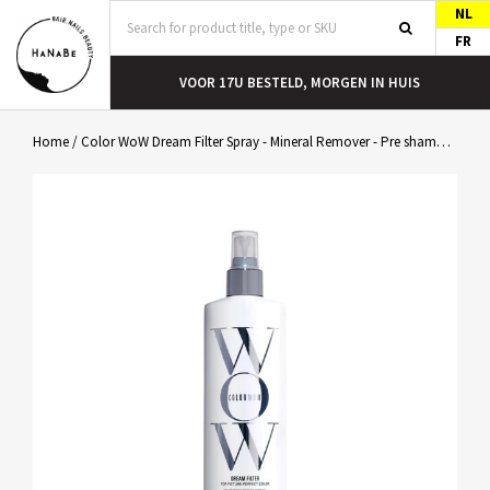
NL
FR
T
VOOR 17U BESTELD, MORGEN IN HUIS
Home
/
Color WoW Dream Filter Spray - Mineral Remover - Pre shampoo 470ml