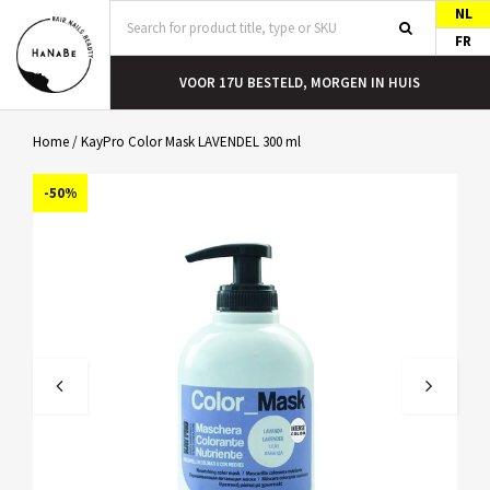
NL
FR
T
VOOR 17U BESTELD, MORGEN IN HUIS
Home
/
KayPro Color Mask LAVENDEL 300 ml
-50%