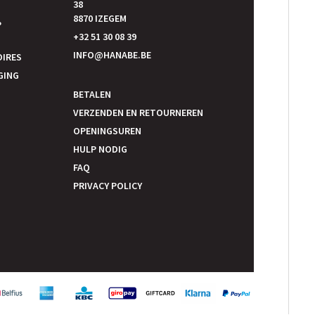
38
E
8870 IZEGEM
P
+32 51 30 08 39
INFO@HANABE.BE
OIRES
GING
BETALEN
VERZENDEN EN RETOURNEREN
OPENINGSUREN
HULP NODIG
FAQ
PRIVACY POLICY