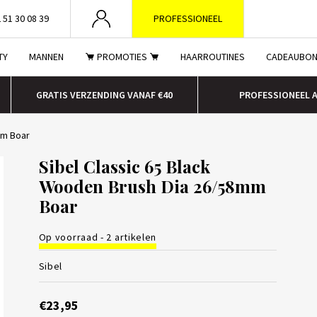
 51 30 08 39
PROFESSIONEEL
TY
MANNEN
PROMOTIES
HAARROUTINES
CADEAUBO
GRATIS VERZENDING VANAF €40
PROFESSIONEEL 
mm Boar
Sibel Classic 65 Black
Wooden Brush Dia 26/58mm
Boar
Op voorraad - 2 artikelen
Sibel
€23,95