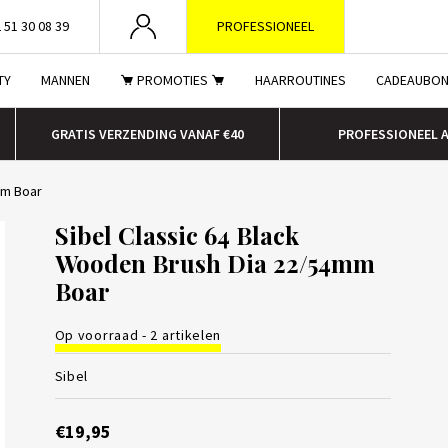
 51 30 08 39
PROFESSIONEEL
TY
MANNEN
PROMOTIES
HAARROUTINES
CADEAUBO
GRATIS VERZENDING VANAF €40
PROFESSIONEEL 
mm Boar
Sibel Classic 64 Black
Wooden Brush Dia 22/54mm
Boar
Op voorraad - 2 artikelen
Sibel
€19,95