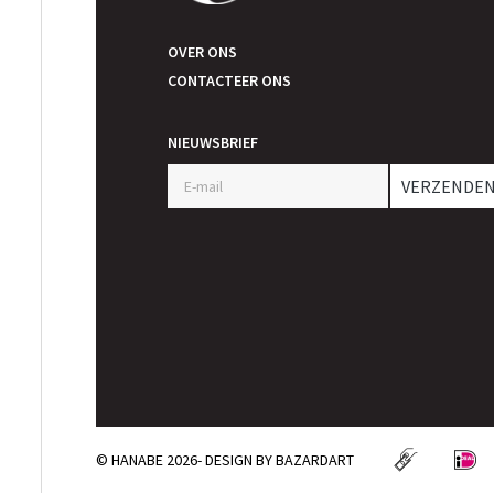
OVER ONS
CONTACTEER ONS
NIEUWSBRIEF
VERZENDE
© HANABE 2026- DESIGN BY
BAZARDART