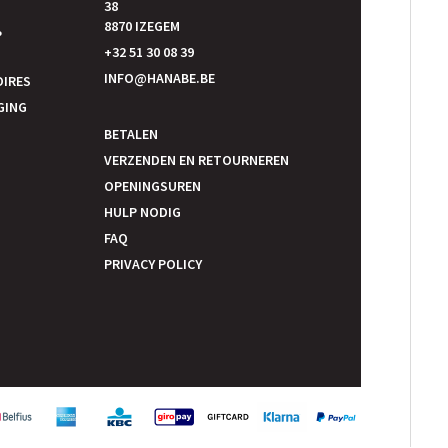
38
E
8870 IZEGEM
P
+32 51 30 08 39
INFO@HANABE.BE
OIRES
GING
BETALEN
VERZENDEN EN RETOURNEREN
OPENINGSUREN
HULP NODIG
FAQ
PRIVACY POLICY