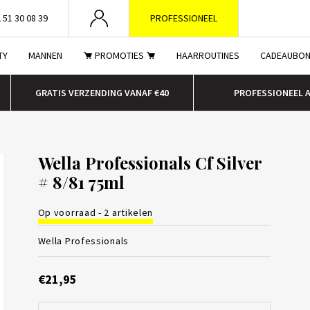
 51 30 08 39
PROFESSIONEEL
TY
MANNEN
PROMOTIES
HAARROUTINES
CADEAUBO
GRATIS VERZENDING VANAF €40
PROFESSIONEEL 
Wella Professionals Cf Silver
# 8/81 75ml
Op voorraad - 2 artikelen
Wella Professionals
€21,95