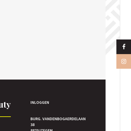
uty
INLOGGEN
BURG. VANDENBOGAERDELAAN
38
E
8870 IZEGEM