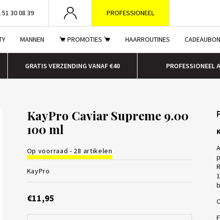
 51 30 08 39
PROFESSIONEEL
TY
MANNEN
PROMOTIES
HAARROUTINES
CADEAUBO
GRATIS VERZENDING VANAF €40
PROFESSIONEEL 
KayPro Caviar Supreme 9.00
100 ml
K
A
Op voorraad - 28 artikelen
p
R
KayPro
1
b
€11,95
C
F