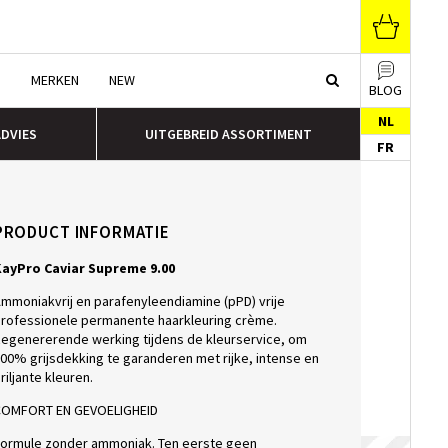
N
MERKEN
NEW
BLOG
NL
ADVIES
UITGEBREID ASSORTIMENT
FR
PRODUCT INFORMATIE
ayPro Caviar Supreme 9.00
mmoniakvrij en parafenyleendiamine (pPD) vrije
rofessionele permanente haarkleuring crème.
egenererende werking tijdens de kleurservice, om
00% grijsdekking te garanderen met rijke, intense en
riljante kleuren.
OMFORT EN GEVOELIGHEID
ormule zonder ammoniak. Ten eerste geen