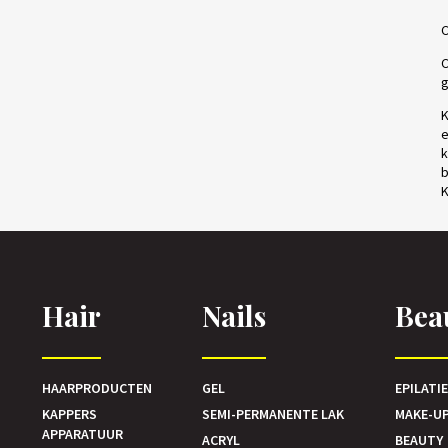
C
g
K
e
k
b
K
Hair
Nails
Bea
HAARPRODUCTEN
GEL
EPILATI
KAPPERS
SEMI-PERMANENTE LAK
MAKE-U
APPARATUUR
ACRYL
BEAUTY