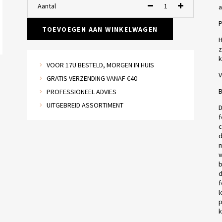
Aantal
a
P
TOEVOEGEN AAN WINKELWAGEN
H
z
k
VOOR 17U BESTELD, MORGEN IN HUIS
V
GRATIS VERZENDING VANAF €40
B
PROFESSIONEEL ADVIES
UITGEBREID ASSORTIMENT
D
f
c
d
m
w
b
d
f
l
p
k