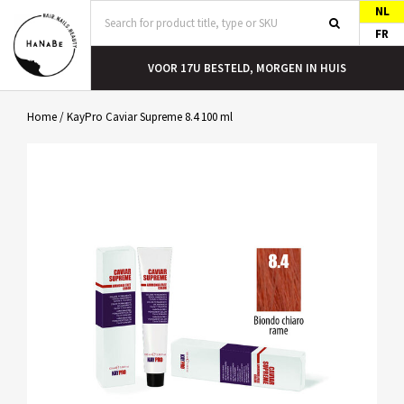
NL
FR
T
VOOR 17U BESTELD, MORGEN IN HUIS
Home
/
KayPro Caviar Supreme 8.4 100 ml