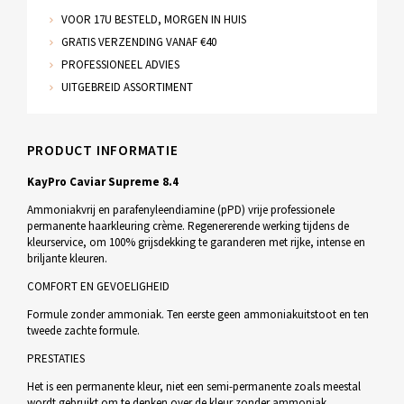
VOOR 17U BESTELD, MORGEN IN HUIS
GRATIS VERZENDING VANAF €40
PROFESSIONEEL ADVIES
UITGEBREID ASSORTIMENT
PRODUCT INFORMATIE
KayPro Caviar Supreme 8.4
Ammoniakvrij en parafenyleendiamine (pPD) vrije professionele
permanente haarkleuring crème. Regenererende werking tijdens de
kleurservice, om 100% grijsdekking te garanderen met rijke, intense en
briljante kleuren.
COMFORT EN GEVOELIGHEID
Formule zonder ammoniak. Ten eerste geen ammoniakuitstoot en ten
tweede zachte formule.
PRESTATIES
Het is een permanente kleur, niet een semi-permanente zoals meestal
wordt gebruikt om te denken over de kleur zonder ammoniak.