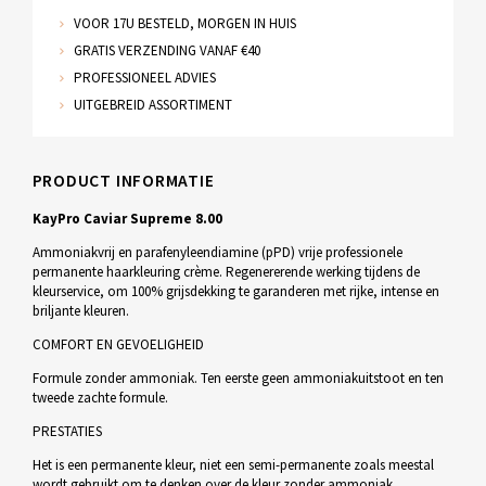
VOOR 17U BESTELD, MORGEN IN HUIS
GRATIS VERZENDING VANAF €40
PROFESSIONEEL ADVIES
UITGEBREID ASSORTIMENT
PRODUCT INFORMATIE
KayPro Caviar Supreme 8.00
Ammoniakvrij en parafenyleendiamine (pPD) vrije professionele
permanente haarkleuring crème. Regenererende werking tijdens de
kleurservice, om 100% grijsdekking te garanderen met rijke, intense en
briljante kleuren.
COMFORT EN GEVOELIGHEID
Formule zonder ammoniak. Ten eerste geen ammoniakuitstoot en ten
tweede zachte formule.
PRESTATIES
Het is een permanente kleur, niet een semi-permanente zoals meestal
wordt gebruikt om te denken over de kleur zonder ammoniak.