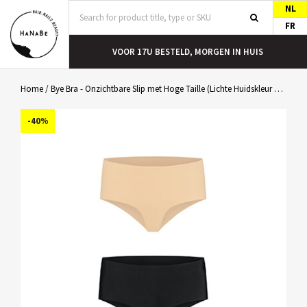
NL
FR
T
VOOR 17U BESTELD, MORGEN IN HUIS
Home
/
Bye Bra - Onzichtbare Slip met Hoge Taille (Lichte Huidskleur & Zwart 2-Pack) XL
-40%