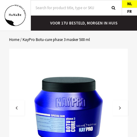
NL
FR
T
VOOR 17U BESTELD, MORGEN IN HUIS
Home
/
KayPro Botu-cure phase 3 masker 500 ml