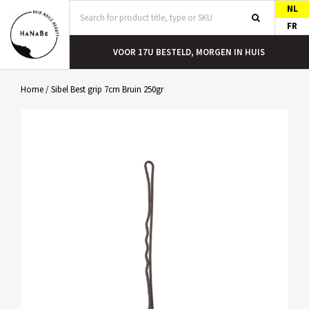
NL
FR
T
VOOR 17U BESTELD, MORGEN IN HUIS
Home
/
Sibel Best grip 7cm Bruin 250gr