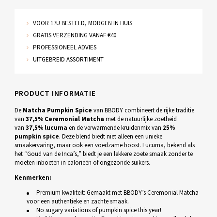
VOOR 17U BESTELD, MORGEN IN HUIS
GRATIS VERZENDING VANAF €40
PROFESSIONEEL ADVIES
UITGEBREID ASSORTIMENT
PRODUCT INFORMATIE
De
Matcha Pumpkin Spice
van BBODY combineert de rijke traditie
van
37,5% Ceremonial Matcha
met de natuurlijke zoetheid
van
37,5% lucuma
en de verwarmende kruidenmix van
25%
pumpkin spice
. Deze blend biedt niet alleen een unieke
smaakervaring, maar ook een voedzame boost. Lucuma, bekend als
het “Goud van de Inca’s,” biedt je een lekkere zoete smaak zonder te
moeten inboeten in calorieën of ongezonde suikers.
Kenmerken:
Premium kwaliteit: Gemaakt met BBODY’s Ceremonial Matcha
voor een authentieke en zachte smaak.
No sugary variations of pumpkin spice this year!