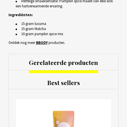
Herfstige smaaksensatie: Pumpkin spice maakt van elke slok
een hartverwarmende ervaring.
Ingrediënten:
15 gram lucuma
15 gram Matcha
10 gram pumpkin spice mix
Ontdek nog meer
BBODY
producten.
Gerelateerde producten
Best sellers