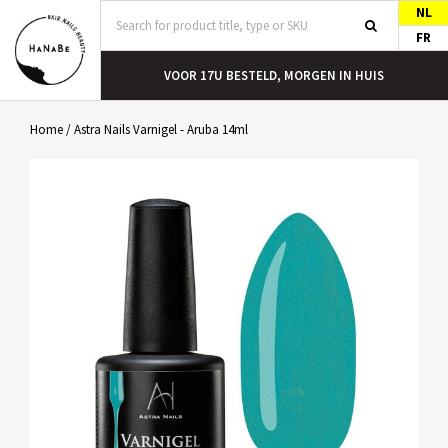
NL
FR
T
VOOR 17U BESTELD, MORGEN IN HUIS
Home
/
Astra Nails Varnigel - Aruba 14ml