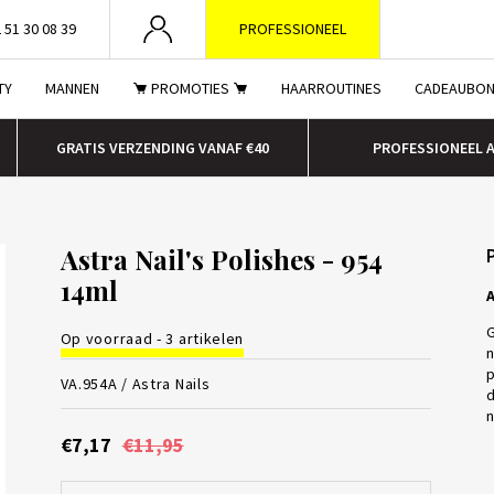
 51 30 08 39
PROFESSIONEEL
TY
MANNEN
PROMOTIES
HAARROUTINES
CADEAUBO
GRATIS VERZENDING VANAF €40
PROFESSIONEEL 
Astra Nail's Polishes - 954
14ml
A
G
Op voorraad - 3 artikelen
n
p
VA.954A /
Astra Nails
d
n
€7,17
€11,95