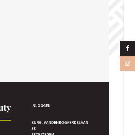
uty
INLOGGEN
BURG. VANDENBOGAERDELAAN
38
E
8870 IZEGEM