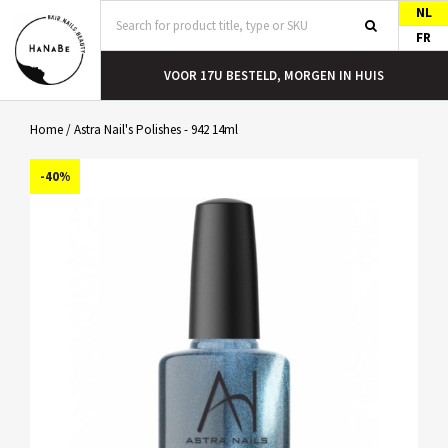
NL
FR
T
VOOR 17U BESTELD, MORGEN IN HUIS
Home
/
Astra Nail's Polishes - 942 14ml
-40%