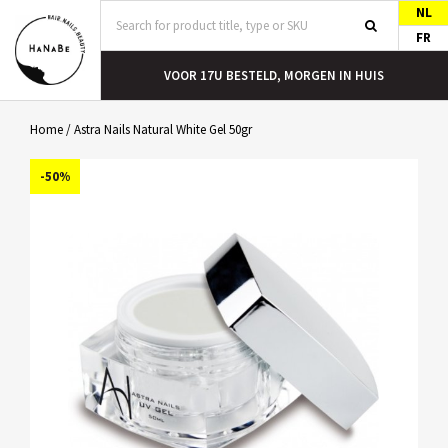
NL
FR
T
VOOR 17U BESTELD, MORGEN IN HUIS
Home
/
Astra Nails Natural White Gel 50gr
-50%