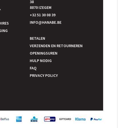
38
E
8870 IZEGEM
P
+32 51 30 08 39
INFO@HANABE.BE
OIRES
GING
BETALEN
VERZENDEN EN RETOURNEREN
OPENINGSUREN
HULP NODIG
FAQ
PRIVACY POLICY