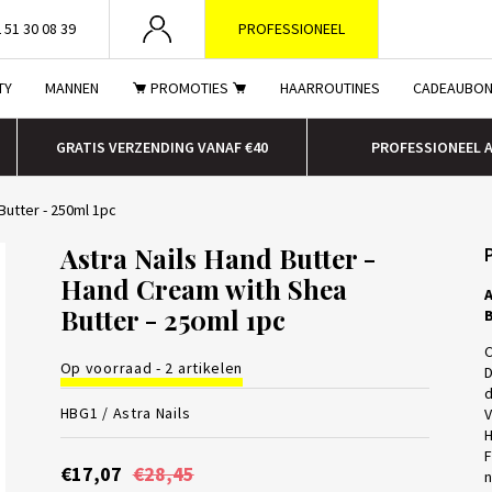
 51 30 08 39
PROFESSIONEEL
TY
MANNEN
PROMOTIES
HAARROUTINES
CADEAUBO
GRATIS VERZENDING VANAF €40
PROFESSIONEEL 
Butter - 250ml 1pc
Astra Nails Hand Butter -
Hand Cream with Shea
A
Butter - 250ml 1pc
B
C
Op voorraad - 2 artikelen
D
d
HBG1 /
Astra Nails
V
H
F
€17,07
€28,45
n