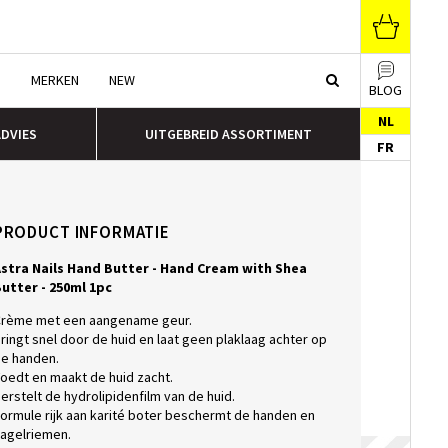
N
MERKEN
NEW
BLOG
NL
ADVIES
UITGEBREID ASSORTIMENT
FR
PRODUCT INFORMATIE
stra Nails Hand Butter - Hand Cream with Shea
utter - 250ml 1pc
rème met een aangename geur.
ringt snel door de huid en laat geen plaklaag achter op
e handen.
oedt en maakt de huid zacht.
erstelt de hydrolipidenfilm van de huid.
ormule rijk aan karité boter beschermt de handen en
agelriemen.