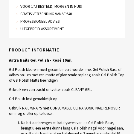
VOOR 17U BESTELD, MORGEN IN HUIS
GRATIS VERZENDING VANAF €40
PROFESSIONEEL ADVIES
UITGEBREID ASSORTIMENT
PRODUCT INFORMATIE
Astra Nails Gel Polish - Rosé 10ml
Gel Polish kleuren moet gecombineerd worden met Gel Polish Base of
Adhesion+ en met een matte of glanzende toplaag zoals Gel Polish Top
of Gel Polish Matte beeindigen.
Gebruik een zeer zacht ontvetter zoals CLEANY GEL.
Gel Polish lost gemakkelijk op.
Gebruik NAIL WRAPS met CONSUMABLE ULTRA SONIC NAIL REMOVER
om nog sneller op te lossen.
Na het aanbrengen en katalyseren van de Gel Polish Base,
brengt u een eerste dunne laag Gel Polish nagel voor nagel aan,
wisselt u de handen af en katalyseert u 2 minuten onder de UV