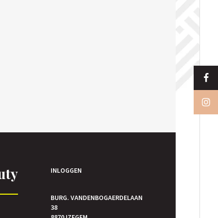
uty
INLOGGEN
BURG. VANDENBOGAERDELAAN
38
E
8870 IZEGEM