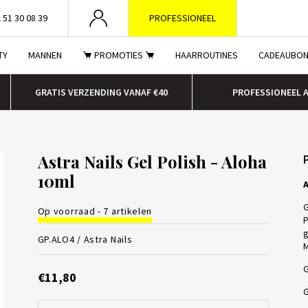
 51 30 08 39
PROFESSIONEEL
TY
MANNEN
PROMOTIES
HAARROUTINES
CADEAUBO
GRATIS VERZENDING VANAF €40
PROFESSIONEEL 
Astra Nails Gel Polish - Aloha
10ml
A
G
Op voorraad - 7 artikelen
P
g
GP.ALO4 /
Astra Nails
M
G
€11,80
G