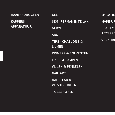
HAARPRODUCTEN
GEL
EPILATI
KAPPERS
SEMI-PERMANENTE LAK
MAKE-U
APPARATUUR
ACRYL
BEAUTY
ACCESS
ANS
VERZOR
TIPS - CHABLONS &
LIJMEN
PRIMERS & SOLVENTEN
N
FREES & LAMPEN
VIJLEN & PENSELEN
NAIL ART
NAGELLAK &
VERZORGINGEN
TOEBEHOREN