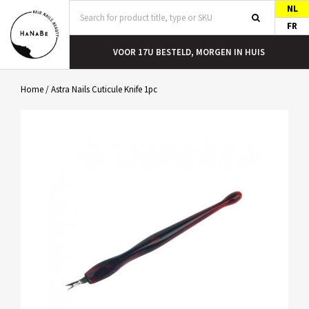
NL
FR
T
VOOR 17U BESTELD, MORGEN IN HUIS
Home
/
Astra Nails Cuticule Knife 1pc