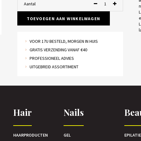
B
Aantal
n
L
e
TOEVOEGEN AAN WINKELWAGEN
L
l
VOOR 17U BESTELD, MORGEN IN HUIS
GRATIS VERZENDING VANAF €40
PROFESSIONEEL ADVIES
UITGEBREID ASSORTIMENT
Hair
Nails
Bea
HAARPRODUCTEN
GEL
EPILATI