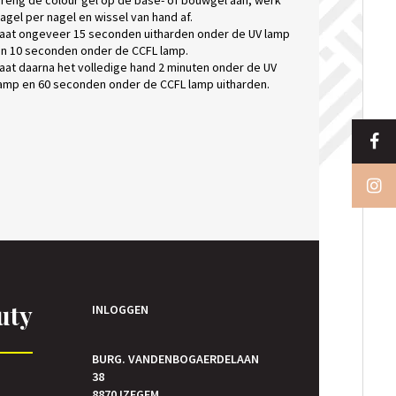
reng de colour gel op de base- of bouwgel aan, werk
agel per nagel en wissel van hand af.
aat ongeveer 15 seconden uitharden onder de UV lamp
n 10 seconden onder de CCFL lamp.
aat daarna het volledige hand 2 minuten onder de UV
amp en 60 seconden onder de CCFL lamp uitharden.
uty
INLOGGEN
BURG. VANDENBOGAERDELAAN
38
E
8870 IZEGEM