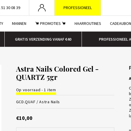
 51 30 08 39
PROFESSIONEEL
TY
MANNEN
PROMOTIES
HAARROUTINES
CADEAUBO
GRATIS VERZENDING VANAF €40
PROFESSIONEEL 
Astra Nails Colored Gel -
QUARTZ 5gr
A
C
Op voorraad - 1 item
b
Z
GCD.QUAF /
Astra Nails
o
Z
l
€10,00