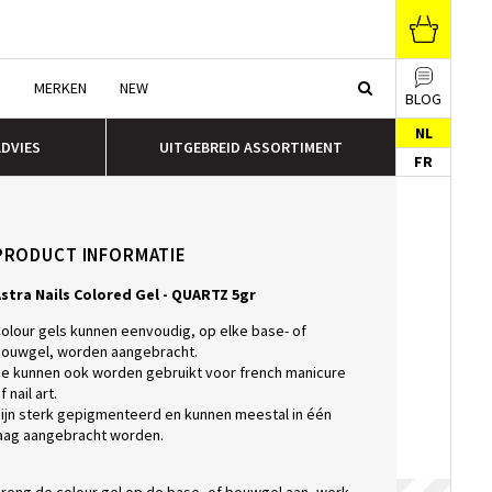
N
MERKEN
NEW
BLOG
NL
ADVIES
UITGEBREID ASSORTIMENT
FR
PRODUCT INFORMATIE
stra Nails Colored Gel - QUARTZ 5gr
olour gels kunnen eenvoudig, op elke base- of
ouwgel, worden aangebracht.
e kunnen ook worden gebruikt voor french manicure
f nail art.
ijn sterk gepigmenteerd en kunnen meestal in één
aag aangebracht worden.