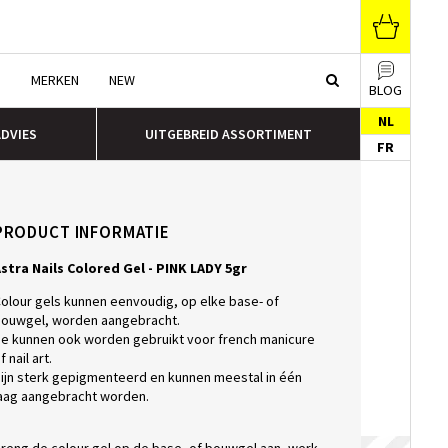
N
MERKEN
NEW
BLOG
NL
ADVIES
UITGEBREID ASSORTIMENT
FR
PRODUCT INFORMATIE
stra Nails Colored Gel - PINK LADY 5gr
olour gels kunnen eenvoudig, op elke base- of
ouwgel, worden aangebracht.
e kunnen ook worden gebruikt voor french manicure
f nail art.
ijn sterk gepigmenteerd en kunnen meestal in één
aag aangebracht worden.