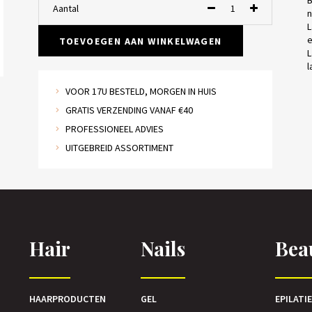
B
Aantal
n
L
e
TOEVOEGEN AAN WINKELWAGEN
L
l
VOOR 17U BESTELD, MORGEN IN HUIS
GRATIS VERZENDING VANAF €40
PROFESSIONEEL ADVIES
UITGEBREID ASSORTIMENT
Hair
Nails
Bea
HAARPRODUCTEN
GEL
EPILATI