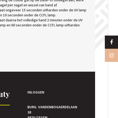
reng de colour gel op de base- of bouwgel aan, werk
agel per nagel en wissel van hand af.
aat ongeveer 15 seconden uitharden onder de UV lamp
n 10 seconden onder de CCFL lamp.
aat daarna het volledige hand 2 minuten onder de UV
amp en 60 seconden onder de CCFL lamp uitharden.
uty
INLOGGEN
BURG. VANDENBOGAERDELAAN
38
E
8870 IZEGEM