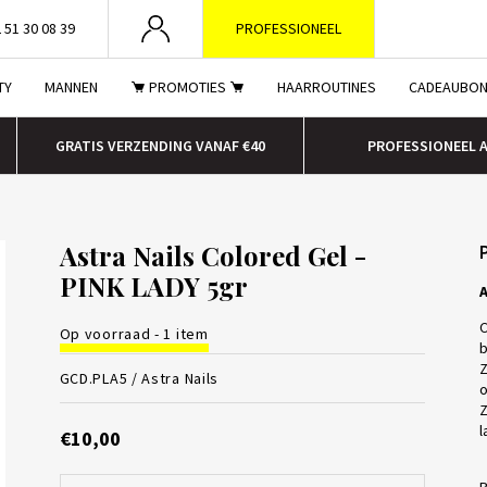
 51 30 08 39
PROFESSIONEEL
TY
MANNEN
PROMOTIES
HAARROUTINES
CADEAUBO
GRATIS VERZENDING VANAF €40
PROFESSIONEEL 
Astra Nails Colored Gel -
PINK LADY 5gr
A
C
Op voorraad - 1 item
b
Z
GCD.PLA5 /
Astra Nails
o
Z
l
€10,00