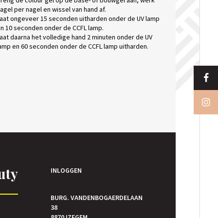
reng de colour gel op de base- of bouwgel aan, werk
agel per nagel en wissel van hand af.
aat ongeveer 15 seconden uitharden onder de UV lamp
n 10 seconden onder de CCFL lamp.
aat daarna het volledige hand 2 minuten onder de UV
amp en 60 seconden onder de CCFL lamp uitharden.
uty
INLOGGEN
BURG. VANDENBOGAERDELAAN
38
E
8870 IZEGEM