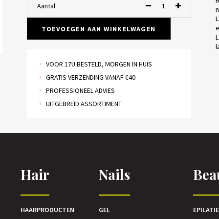
B
Aantal
n
L
e
TOEVOEGEN AAN WINKELWAGEN
L
l
VOOR 17U BESTELD, MORGEN IN HUIS
GRATIS VERZENDING VANAF €40
PROFESSIONEEL ADVIES
UITGEBREID ASSORTIMENT
Hair
Nails
Bea
HAARPRODUCTEN
GEL
EPILATI