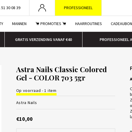
 51 30 08 39
PROFESSIONEEL
TY
MANNEN
PROMOTIES
HAARROUTINES
CADEAUBO
GRATIS VERZENDING VANAF €40
PROFESSIONEEL 
Astra Nails Classic Colored
Gel - COLOR 703 5gr
A
C
Op voorraad - 1 item
b
Z
Astra Nails
o
Z
l
€10,00