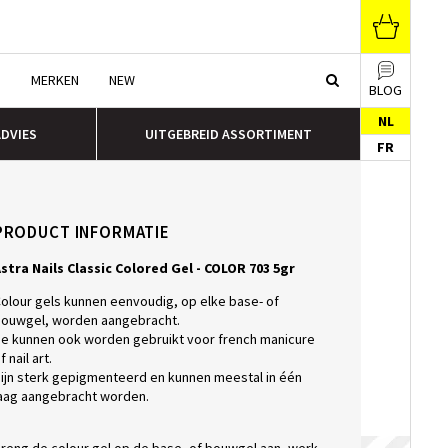
N
MERKEN
NEW
BLOG
NL
ADVIES
UITGEBREID ASSORTIMENT
FR
PRODUCT INFORMATIE
stra Nails Classic Colored Gel - COLOR 703 5gr
olour gels kunnen eenvoudig, op elke base- of
ouwgel, worden aangebracht.
e kunnen ook worden gebruikt voor french manicure
f nail art.
ijn sterk gepigmenteerd en kunnen meestal in één
aag aangebracht worden.